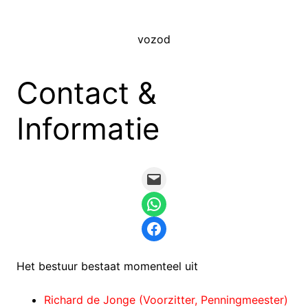
Ga
naar
vozod
de
inhoud
Contact &
Informatie
Mail
WhatsApp
Facebook
Het bestuur bestaat momenteel uit
Richard de Jonge (Voorzitter, Penningmeester)